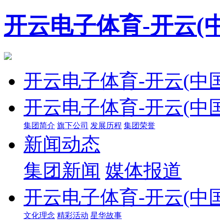
开云电子体育-开云(中
开云电子体育-开云(中国
开云电子体育-开云(中国
集团简介
旗下公司
发展历程
集团荣誉
新闻动态
集团新闻
媒体报道
开云电子体育-开云(中国
文化理念
精彩活动
星华故事