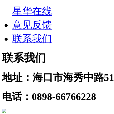
星华在线
意见反馈
联系我们
联系我们
地址：海口市海秀中路51
电话：0898-66766228