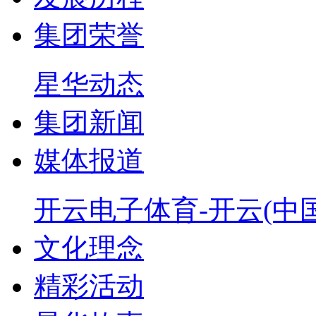
集团荣誉
星华动态
集团新闻
媒体报道
开云电子体育-开云(中国
文化理念
精彩活动