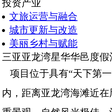
投资产业
文旅运营与融合
城市更新与改造
美丽乡村与赋能
三亚亚龙湾星华华邑度假
项目位于具有“天下第
内，距离亚龙湾海滩近在