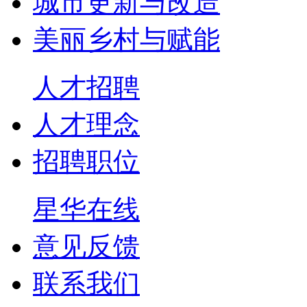
城市更新与改造
美丽乡村与赋能
人才招聘
人才理念
招聘职位
星华在线
意见反馈
联系我们