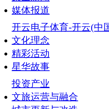
媒体报道
开云电子体育-开云(中国
文化理念
精彩活动
星华故事
投资产业
文旅运营与融合