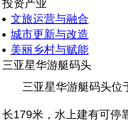
投资产业
文旅运营与融合
城市更新与改造
美丽乡村与赋能
三亚星华游艇码头
三亚星华游艇码头
位
长
179
米，水上建有可停