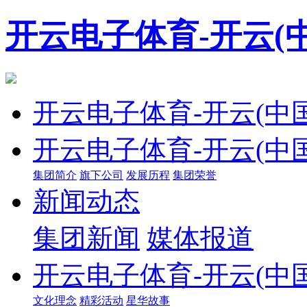
开云电子体育-开云(中
开云电子体育-开云(中国
开云电子体育-开云(中国
集团简介
旗下公司
发展历程
集团荣誉
新闻动态
集团新闻
媒体报道
开云电子体育-开云(中国
文化理念
精彩活动
星华故事